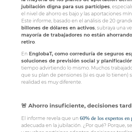
jubilación digna para sus partícipes
, especi
Seguro para Patinete
el nivel de ahorro es bajo y las aportaciones mí
Este informe, basado en el análisis de 20 gra
billones de dólares en activos
, subraya una 
mayoría de trabajadores no están ahorrando
retiro
.
En
EnglobaT, como correduría de seguros es
soluciones de previsión social y planificació
tiempo advirtiendo lo mismo. Muchos trabajad
que su plan de pensiones (si es que lo tienen) s
realidad es muy diferente.
🚨 Ahorro insuficiente, decisiones tar
60% de los expertos en 
El informe revela que un
adecuada en la jubilación. ¿Por qué? Porque, s