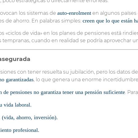
, poco estratégicas o directamente erróneas.
auto-enrolment
rovocan los sistemas de
en algunos países
creen que lo que están ha
s de ahorro. En palabras simples:
ados «ciclos de vida» en los planes de pensiones está rind
 tempranas, cuando en realidad se podría aprovechar un
 asegurada
nes con tener resuelta su jubilación, pero los datos del
 no garantizadas
, lo que genera una enorme incertidumbre
n de pensiones no garantiza tener una pensión suficiente
. Par
 vida laboral.
 (vida, ahorro, inversión).
iento profesional.