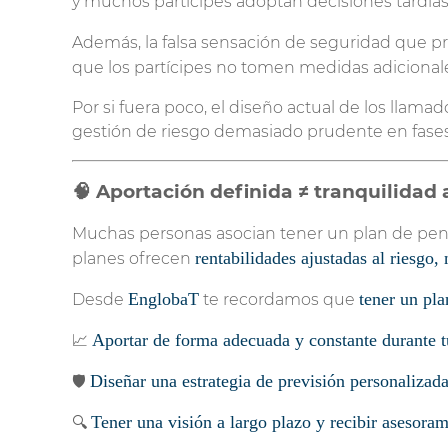
y muchos partícipes adoptan decisiones tardías
Además, la falsa sensación de seguridad que p
que los partícipes no tomen medidas adicionale
Por si fuera poco, el diseño actual de los llam
gestión de riesgo demasiado prudente en fases
🧠 Aportación definida ≠ tranquilidad
Muchas personas asocian tener un plan de pensio
rentabilidades ajustadas al riesgo,
planes ofrecen
EnglobaT
tener un pla
Desde
te recordamos que
Aportar de forma adecuada y constante durante tu
📈
Diseñar una estrategia de previsión personalizada
🛡️
Tener una visión a largo plazo y recibir asesoram
🔍