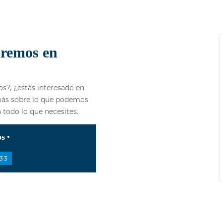
dremos en
s?, ¿estás interesado en
más sobre lo que podemos
todo lo que necesites.
os
33