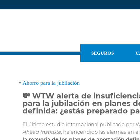
SEGUROS
C
Ahorro para la jubilación
💸 WTW alerta de insuficienci
Seguro por Días
para la jubilación en planes 
Seguro Auto
definida: ¿estás preparado par
Seguro de Moto
El último estudio internacional publicado por 
Seguro para
Ahead Institute
, ha encendido las alarmas en e
Autocaravana
la mayoría de los planes de aportación defi