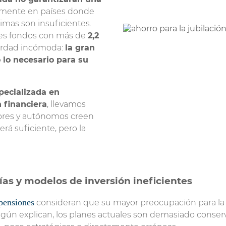
Propietarios
almente en países donde
Seguro de Mascotas
nimas son insuficientes.
ndes fondos con más de
2,2
Seguro de Accidentes
verdad incómoda:
la gran
 lo necesario para su
pecializada en
n financiera
, llevamos
ores y autónomos creen
erá suficiente, pero la
días y modelos de inversión ineficientes
pensiones
consideran que su mayor preocupación para la 
egún explican, los planes actuales son demasiado conse