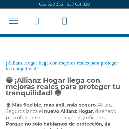
638 580 333
957 651 830
SEGUROS
¡Allianz Hogar llega con mejoras reales para proteger
tu tranquilidad!
CALCULA TU SEGURO
🔵
¡Allianz Hogar llega con
mejoras reales para proteger tu
ADMINISTRACIÓN DE FINCAS
tranquilidad!
🔵
CONTACTO
🏠
Más flexible, más ágil, más seguro.
Allianz
Seguros lanza el
nuevo Allianz Hogar
, diseñado
para ofrecerte soluciones rápidas y eficaces.
Porque no solo hablamos de protección, ¡la