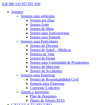
638 580 333
957 651 830
Seguros
Seguros para vehículos
Seguro por Días
Seguro Auto
Seguro de Moto
Seguro para Autocaravana
Seguro para Patinete
Seguros para Particulares
Seguro de Decesos
Seguro de Salud – Médicos
Seguros de Vida
Seguro de Hogar
Seguro para Comunidad de Propietarios
Seguro de Mascotas
Seguro de Accidentes
Seguros para Empresas
Seguro de Responsabilidad Civil
Seguros para Empresas
Convenio Colectivo
Ahorro e Inversión
Plan de Pensiones
Planes de Ahorro PIAS
CALCULA TU SEGURO