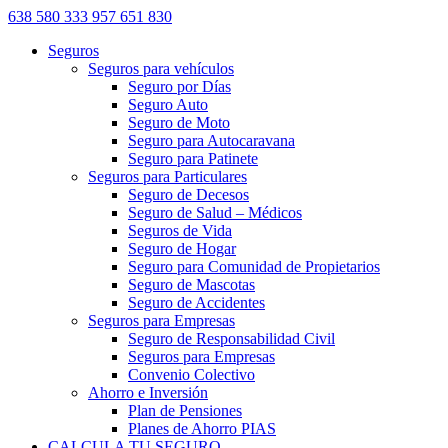
638 580 333
957 651 830
Seguros
Seguros para vehículos
Seguro por Días
Seguro Auto
Seguro de Moto
Seguro para Autocaravana
Seguro para Patinete
Seguros para Particulares
Seguro de Decesos
Seguro de Salud – Médicos
Seguros de Vida
Seguro de Hogar
Seguro para Comunidad de Propietarios
Seguro de Mascotas
Seguro de Accidentes
Seguros para Empresas
Seguro de Responsabilidad Civil
Seguros para Empresas
Convenio Colectivo
Ahorro e Inversión
Plan de Pensiones
Planes de Ahorro PIAS
CALCULA TU SEGURO