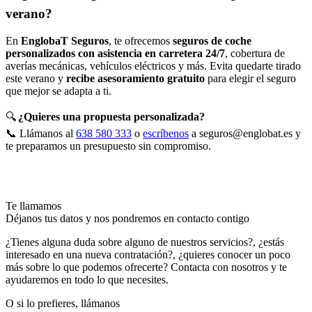
verano?
En
EnglobaT Seguros
, te ofrecemos
seguros de coche
personalizados con asistencia en carretera 24/7
, cobertura de
averías mecánicas, vehículos eléctricos y más. Evita quedarte tirado
este verano y
recibe asesoramiento gratuito
para elegir el seguro
que mejor se adapta a ti.
🔍
¿Quieres una propuesta personalizada?
📞 Llámanos al
638 580 333
o
escríbenos
a seguros@englobat.es y
te preparamos un presupuesto sin compromiso.
Somos tu agencia de seguros en Montilla, Córdoba
Te llamamos
Déjanos tus datos y nos pondremos en contacto contigo
¿Tienes alguna duda sobre alguno de nuestros servicios?, ¿estás
interesado en una nueva contratación?, ¿quieres conocer un poco
más sobre lo que podemos ofrecerte? Contacta con nosotros y te
ayudaremos en todo lo que necesites.
O si lo prefieres, llámanos