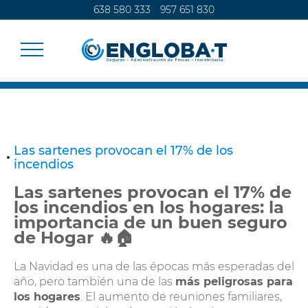
638 580 333
957 651 830
SEGUROS
Las sartenes provocan el 17% de los
incendios
CALCULA TU SEGURO
Las sartenes provocan el 17% de
los incendios en los hogares: la
ADMINISTRACIÓN DE FINCAS
importancia de un buen seguro
de Hogar 🔥🏠
CONTACTO
La Navidad es una de las épocas más esperadas del
año, pero también una de las
más peligrosas para
los hogares
. El aumento de reuniones familiares,