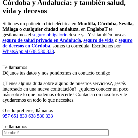
Córdoba y Andalucía: y también salud,
vida y decesos
Si tienes un patinete o bici eléctrica en
Montilla, Córdoba, Sevilla,
Málaga o cualquier ciudad andaluza
, en
EnglobaT
te
gestionamos el
seguro obligatorio
desde ya. Y si también buscas
seguro de salud privado en Andalucía
,
seguro de vida
o
seguro
de decesos en Córdoba
, somos tu correduía. Escríbenos por
WhatsApp al 638 580 333
.
Te llamamos
Déjanos tus datos y nos pondremos en contacto contigo
¿Tienes alguna duda sobre alguno de nuestros servicios?, ¿estás
interesado en una nueva contratación?, ¿quieres conocer un poco
más sobre lo que podemos ofrecerte? Contacta con nosotros y te
ayudaremos en todo lo que necesites.
O si lo prefieres, llámanos
957 651 830
638 580 333
Te llamamos