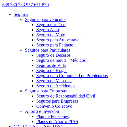
638 580 333
957 651 830
Seguros
Seguros para vehículos
Seguro por Días
Seguro Auto
Seguro de Moto
Seguro para Autocaravana
Seguro para Patinete
Seguros para Particulares
Seguro de Decesos
Seguro de Salud – Médicos
Seguros de Vida
Seguro de Hogar
Seguro para Comunidad de Propietarios
Seguro de Mascotas
Seguro de Accidentes
Seguros para Empresas
Seguro de Responsabilidad Civil
Seguros para Empresas
Convenio Colectivo
Ahorro e Inversión
Plan de Pensiones
Planes de Ahorro PIAS
CALCULA TU SEGURO