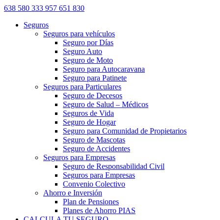
638 580 333
957 651 830
Seguros
Seguros para vehículos
Seguro por Días
Seguro Auto
Seguro de Moto
Seguro para Autocaravana
Seguro para Patinete
Seguros para Particulares
Seguro de Decesos
Seguro de Salud – Médicos
Seguros de Vida
Seguro de Hogar
Seguro para Comunidad de Propietarios
Seguro de Mascotas
Seguro de Accidentes
Seguros para Empresas
Seguro de Responsabilidad Civil
Seguros para Empresas
Convenio Colectivo
Ahorro e Inversión
Plan de Pensiones
Planes de Ahorro PIAS
CALCULA TU SEGURO