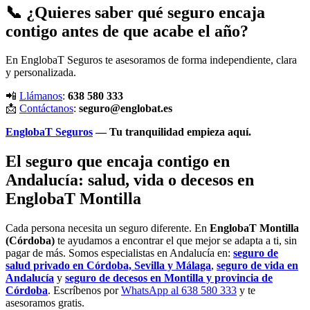
📞 ¿Quieres saber qué seguro encaja
contigo antes de que acabe el año?
En EnglobaT Seguros te asesoramos de forma independiente, clara
y personalizada.
📲
Llámanos
:
638 580 333
📩
Contáctanos
:
seguro@englobat.es
EnglobaT Seguros
— Tu tranquilidad empieza aquí.
El seguro que encaja contigo en
Andalucía: salud, vida o decesos en
EnglobaT Montilla
Cada persona necesita un seguro diferente. En
EnglobaT Montilla
(Córdoba)
te ayudamos a encontrar el que mejor se adapta a ti, sin
pagar de más. Somos especialistas en Andalucía en:
seguro de
salud privado en Córdoba, Sevilla y Málaga
,
seguro de vida en
Andalucía
y
seguro de decesos en Montilla y provincia de
Córdoba
. Escríbenos por
WhatsApp al 638 580 333
y te
asesoramos gratis.