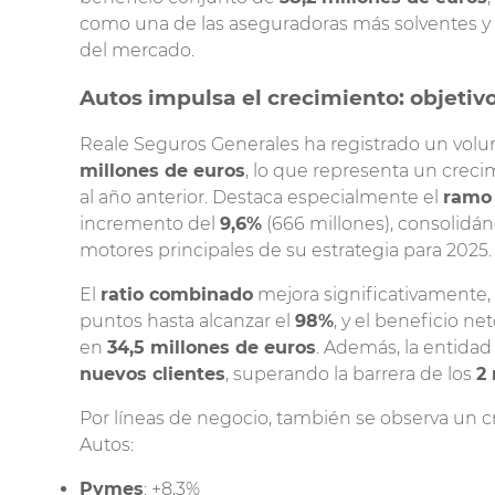
como una de las aseguradoras más solventes y
Seguro para Patinete
del mercado.
Autos impulsa el crecimiento: objetiv
Reale Seguros Generales ha registrado un vo
millones de euros
, lo que representa un crec
al año anterior. Destaca especialmente el
ramo
incremento del
9,6%
(666 millones), consolidá
motores principales de su estrategia para 2025.
El
ratio combinado
mejora significativamente,
puntos hasta alcanzar el
98%
, y el beneficio ne
en
34,5 millones de euros
. Además, la entid
nuevos clientes
, superando la barrera de los
2
Por líneas de negocio, también se observa un c
Autos:
Pymes
: +8,3%