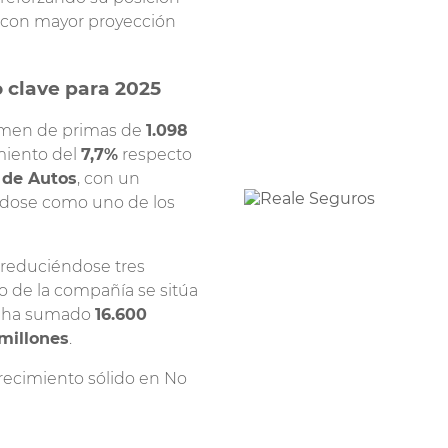
Propietarios
 con mayor proyección
Seguro de Mascotas
Seguro de Accidentes
o clave para 2025
lumen de primas de
1.098
imiento del
7,7%
respecto
 de Autos
, con un
ndose como uno de los
 reduciéndose tres
to de la compañía se sitúa
ad ha sumado
16.600
 millones
.
recimiento sólido en No