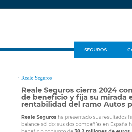
SEGUROS
C
Reale Seguros
Reale Seguros cierra 2024 con
Seguro por Días
de beneficio y fija su mirada 
Seguro Auto
rentabilidad del ramo Autos 
Seguro de Moto
Reale Seguros
ha presentado sus resultados f
Seguro para
balance sólido: sus dos compañías en España 
Autocaravana
beneficio conjunto de
38,2 millones de euros