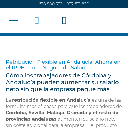
638 580 333
957 651 830
SEGUROS
Retribución Flexible en Andalucía: Ahorra en
el IRPF con tu Seguro de Salud
CALCULA TU SEGURO
Cómo los trabajadores de Córdoba y
Andalucía pueden aumentar su salario
ADMINISTRACIÓN DE FINCAS
neto sin que la empresa pague más
La
retribución flexible en Andalucía
es una de las
CONTACTO
fórmulas más eficaces para que los trabajadores de
Córdoba, Sevilla, Málaga, Granada y el resto de
provincias andaluzas
aumenten su salario neto
sin coste adicional para la empresa. Y el producto