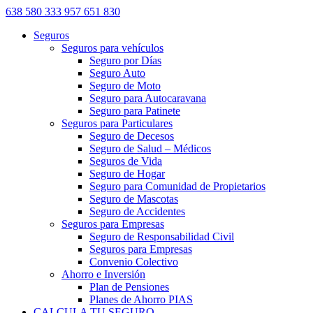
638 580 333
957 651 830
Seguros
Seguros para vehículos
Seguro por Días
Seguro Auto
Seguro de Moto
Seguro para Autocaravana
Seguro para Patinete
Seguros para Particulares
Seguro de Decesos
Seguro de Salud – Médicos
Seguros de Vida
Seguro de Hogar
Seguro para Comunidad de Propietarios
Seguro de Mascotas
Seguro de Accidentes
Seguros para Empresas
Seguro de Responsabilidad Civil
Seguros para Empresas
Convenio Colectivo
Ahorro e Inversión
Plan de Pensiones
Planes de Ahorro PIAS
CALCULA TU SEGURO