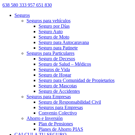
638 580 333
957 651 830
Seguros
Seguros para vehículos
Seguro por Días
Seguro Auto
Seguro de Moto
Seguro para Autocaravana
Seguro para Patinete
Seguros para Particulares
Seguro de Decesos
Seguro de Salud – Médicos
Seguros de Vida
Seguro de Hogar
Seguro para Comunidad de Propietarios
Seguro de Mascotas
Seguro de Accidentes
Seguros para Empresas
Seguro de Responsabilidad Civil
Seguros para Empresas
Convenio Colectivo
Ahorro e Inversión
Plan de Pensiones
Planes de Ahorro PIAS
CALCULA TU SEGURO