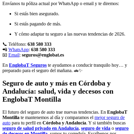
Envíanos tu póliza actual por WhatsApp o email y te diremos:
Si estás bien asegurado.
Si estás pagando de más.
Y cómo adaptar tu seguro a las nuevas tendencias de 2026.
📞 Teléfono:
638 580 333
📲
WhatsApp
:
638 580 333
📧
Email
:
seguros@englobat.es
En
EnglobaT Seguros
te ayudamos a conducir tranquilo hoy… y
preparado para el seguro del mañana. 🚗✨
Seguro de auto y más en Córdoba y
Andalucía: salud, vida y decesos con
EnglobaT Montilla
El futuro del seguro de auto trae nuevas tendencias. En
EnglobaT
Montilla
te mantenemos al día y comparamos el
mejor seguro de
auto
para tu perfil en
Córdoba y Andalucía
. Y si también buscas
seguro de salud privado en Andalucía
,
seguro de vida
o
seguro
de decesos en Montilla
, somos tu correduía. Escríbenos por