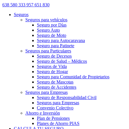
638 580 333
957 651 830
Seguros
Seguros para vehículos
Seguro por Días
Seguro Auto
Seguro de Moto
Seguro para Autocaravana
Seguro para Patinete
Seguros para Particulares
Seguro de Decesos
Seguro de Salud – Médicos
Seguros de Vida
Seguro de Hogar
Seguro para Comunidad de Propietarios
Seguro de Mascotas
Seguro de Accidentes
Seguros para Empresas
Seguro de Responsabilidad Civil
Seguros para Empresas
Convenio Colectivo
Ahorro e Inversión
Plan de Pensiones
Planes de Ahorro PIAS
CALCULA TU SEGURO