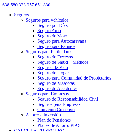
638 580 333
957 651 830
Seguros
Seguros para vehículos
Seguro por Días
Seguro Auto
Seguro de Moto
Seguro para Autocaravana
Seguro para Patinete
Seguros para Particulares
Seguro de Decesos
Seguro de Salud – Médicos
Seguros de Vida
Seguro de Hogar
Seguro para Comunidad de Propietarios
Seguro de Mascotas
Seguro de Accidentes
Seguros para Empresas
Seguro de Responsabilidad Civil
Seguros para Empresas
Convenio Colectivo
Ahorro e Inversión
Plan de Pensiones
Planes de Ahorro PIAS
CALCULA TU SEGURO