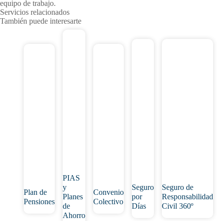
equipo de trabajo.
Servicios relacionados
También puede interesarte
PIAS
y
Seguro
Seguro de
Plan de
Convenio
Planes
por
Responsabilidad
Pensiones
Colectivo
de
Días
Civil 360º
Ahorro