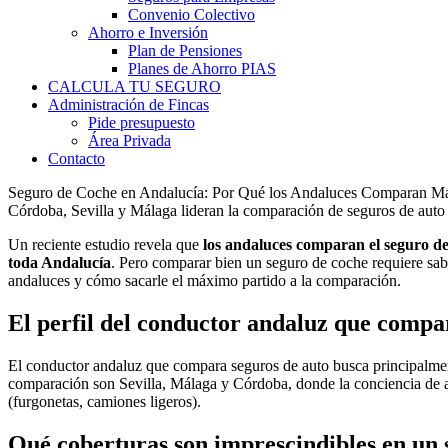
Convenio Colectivo
Ahorro e Inversión
Plan de Pensiones
Planes de Ahorro PIAS
CALCULA TU SEGURO
Administración de Fincas
Pide presupuesto
Área Privada
Contacto
Seguro de Coche en Andalucía: Por Qué los Andaluces Comparan M
Córdoba, Sevilla y Málaga lideran la comparación de seguros de auto
Un reciente estudio revela que
los andaluces comparan el seguro d
toda Andalucía
. Pero comparar bien un seguro de coche requiere sab
andaluces y cómo sacarle el máximo partido a la comparación.
El perfil del conductor andaluz que compa
El conductor andaluz que compara seguros de auto busca principalmen
comparación son Sevilla, Málaga y Córdoba, donde la conciencia de a
(furgonetas, camiones ligeros).
Qué coberturas son imprescindibles en un 