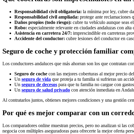
Responsabilidad civil obligatoria:
la mínima por ley, cubre da
Responsabilidad civil ampliada:
protege ante reclamaciones qu
Daños propios (todo riesgo):
cubre tu vehículo aunque seas el
Robo:
especialmente relevante en ciudades andaluzas con alta d
Asistencia en carretera 24/7:
imprescindible en carreteras prov
Accidente del conductor:
cubre lesiones del conductor en caso
Seguro de coche y protección familiar comp
Los conductores andaluces que más ahorran son los que contratan co
Seguro de coche
con las mejores coberturas al mejor precio de
Un
seguro de vida
que proteja a tu familia si sufrieras un acci
Un
seguro de decesos
para que tu familia no cargue con gastos
Un
seguro de salud privado
con atención inmediata en Andalu
Al contratarlos juntos, obtienes mejores condiciones y una gestión ce
Por qué es mejor comparar con un corred
Los comparadores online muestran precios, pero no analizan si las cob
negocia con múltiples aseguradoras para ofrecerte la mejor oferta per