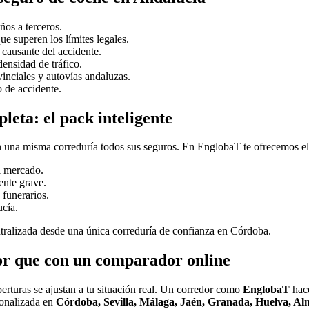
ños a terceros.
e superen los límites legales.
 causante del accidente.
ensidad de tráfico.
inciales y autovías andaluzas.
 de accidente.
leta: el pack inteligente
n una misma correduría todos sus seguros. En EnglobaT te ofrecemos e
l mercado.
dente grave.
 funerarios.
cía.
ntralizada desde una única correduría de confianza en Córdoba.
or que con un comparador online
erturas se ajustan a tu situación real. Un corredor como
EnglobaT
hace
sonalizada en
Córdoba, Sevilla, Málaga, Jaén, Granada, Huelva, Al