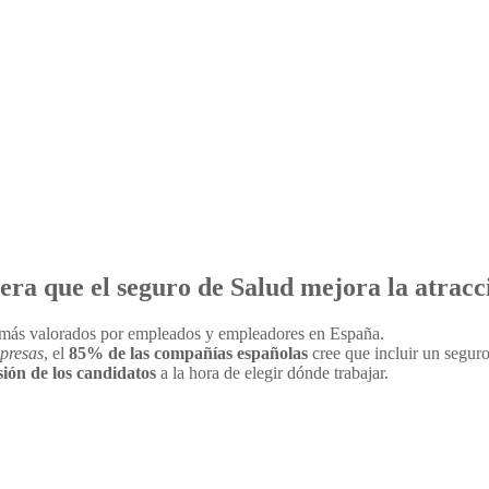
ra que el seguro de Salud mejora la atracci
s más valorados por empleados y empleadores en España.
mpresas
, el
85% de las compañías españolas
cree que incluir un segur
sión de los candidatos
a la hora de elegir dónde trabajar.
El seguro de Salud mejora la atracción y ret