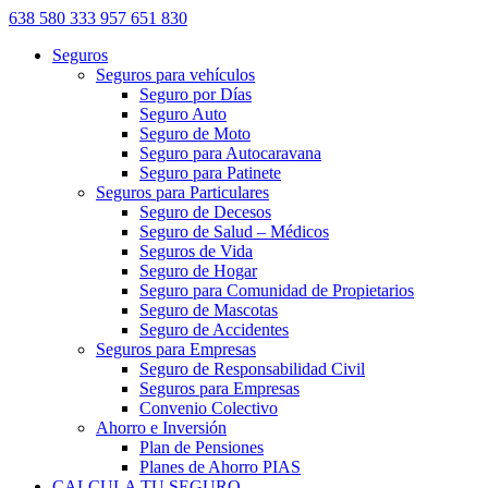
638 580 333
957 651 830
Seguros
Seguros para vehículos
Seguro por Días
Seguro Auto
Seguro de Moto
Seguro para Autocaravana
Seguro para Patinete
Seguros para Particulares
Seguro de Decesos
Seguro de Salud – Médicos
Seguros de Vida
Seguro de Hogar
Seguro para Comunidad de Propietarios
Seguro de Mascotas
Seguro de Accidentes
Seguros para Empresas
Seguro de Responsabilidad Civil
Seguros para Empresas
Convenio Colectivo
Ahorro e Inversión
Plan de Pensiones
Planes de Ahorro PIAS
CALCULA TU SEGURO