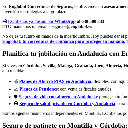
En
Englobat Correduría de Seguros
, te ofrecemos un
asesoramient
inversión y estrategias a largo plazo.
📲
Escríbenos ya mismo por
WhatsApp
al 638 580 333
📧 O mándanos un email a
seguros@englobat.es
No dejes tu futuro en manos de la incertidumbre. Hoy puedes dar el pr
Englobat: tu correduría de confianza para proteger tu mañana.
Planifica tu jubilación en Andalucía con E
Si vives en
Córdoba, Sevilla, Málaga, Granada, Jaén, Almería, H
a tu medida:
💰
Planes de Ahorro PIAS en Andalucía
: flexibles, con liqui
📈
Planes de Pensiones
: con ventajas fiscales anuales
🛡️
Seguro de vida con ahorro en Andalucía
: protege a tu fam
🏥
Seguro de salud privado en Córdoba y Andalucía
: para 
Somos agentes financieros independientes en Montilla. Escríbenos p
Seguro de patinete en Montilla y Córdoba: