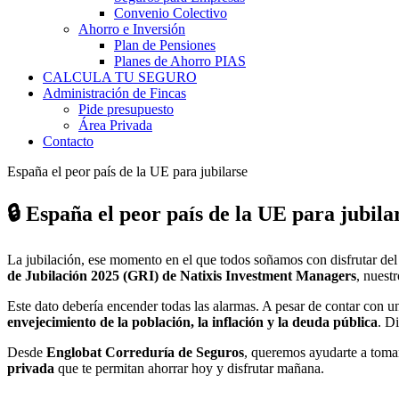
Convenio Colectivo
Ahorro e Inversión
Plan de Pensiones
Planes de Ahorro PIAS
CALCULA TU SEGURO
Administración de Fincas
Pide presupuesto
Área Privada
Contacto
España el peor país de la UE para jubilarse
🔒 España el peor país de la UE para jubilar
La jubilación, ese momento en el que todos soñamos con disfrutar del 
de Jubilación 2025 (GRI) de Natixis Investment Managers
, nuest
Este dato debería encender todas las alarmas. A pesar de contar con u
envejecimiento de la población, la inflación y la deuda pública
. D
Desde
Englobat Correduría de Seguros
, queremos ayudarte a tomar
privada
que te permitan ahorrar hoy y disfrutar mañana.