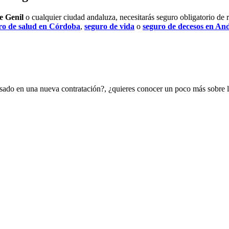
e Genil
o cualquier ciudad andaluza, necesitarás seguro obligatorio de 
ro de salud en Córdoba
,
seguro de vida
o
seguro de decesos en An
resado en una nueva contratación?, ¿quieres conocer un poco más sobre