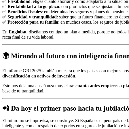
✅
Flexibilidad
: eliges cuánto ahorrar y cómo adaptarlo a tu situación
✅
Rentabilidad a largo plazo
: con productos que se ajustan a tu perf
✅
Beneficios fiscales
: en determinados seguros y planes de pensiones
✅
Seguridad y tranquilidad
: saber que tu futuro financiero no dep
✅
Protección para tu familia
: en muchos casos, los seguros de jubil
En
Englobat
, diseñamos contigo un plan a medida, porque no todos l
recta final de su vida laboral.
🌍 Mirando al futuro con inteligencia fina
El informe GRI 2025 también muestra que los países con mejores po
diversificación en activos de inversión
.
Esto nos deja una enseñanza muy clara:
cuanto antes empieces a pla
base de tu tranquilidad.
📲 Da hoy el primer paso hacia tu jubilaci
El futuro no se improvisa, se construye. Si España es el peor país de l
inteligente y con el respaldo de expertos en seguros de jubilación e in