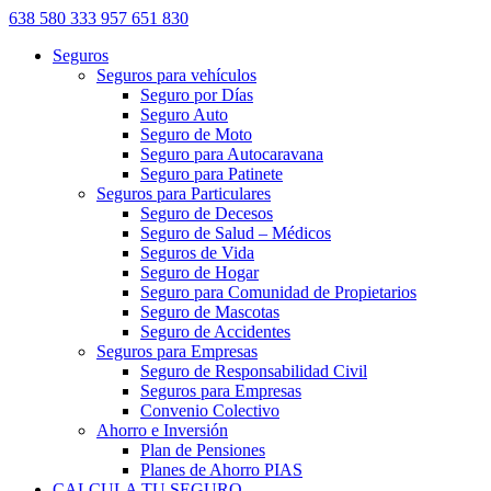
638 580 333
957 651 830
Seguros
Seguros para vehículos
Seguro por Días
Seguro Auto
Seguro de Moto
Seguro para Autocaravana
Seguro para Patinete
Seguros para Particulares
Seguro de Decesos
Seguro de Salud – Médicos
Seguros de Vida
Seguro de Hogar
Seguro para Comunidad de Propietarios
Seguro de Mascotas
Seguro de Accidentes
Seguros para Empresas
Seguro de Responsabilidad Civil
Seguros para Empresas
Convenio Colectivo
Ahorro e Inversión
Plan de Pensiones
Planes de Ahorro PIAS
CALCULA TU SEGURO