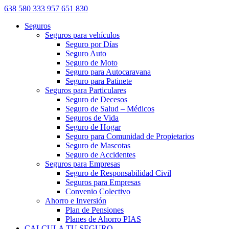
638 580 333
957 651 830
Seguros
Seguros para vehículos
Seguro por Días
Seguro Auto
Seguro de Moto
Seguro para Autocaravana
Seguro para Patinete
Seguros para Particulares
Seguro de Decesos
Seguro de Salud – Médicos
Seguros de Vida
Seguro de Hogar
Seguro para Comunidad de Propietarios
Seguro de Mascotas
Seguro de Accidentes
Seguros para Empresas
Seguro de Responsabilidad Civil
Seguros para Empresas
Convenio Colectivo
Ahorro e Inversión
Plan de Pensiones
Planes de Ahorro PIAS
CALCULA TU SEGURO