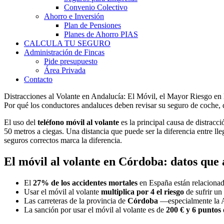
Convenio Colectivo
Ahorro e Inversión
Plan de Pensiones
Planes de Ahorro PIAS
CALCULA TU SEGURO
Administración de Fincas
Pide presupuesto
Área Privada
Contacto
Distracciones al Volante en Andalucía: El Móvil, el Mayor Riesgo en
Por qué los conductores andaluces deben revisar su seguro de coche, d
El uso del
teléfono móvil al volante
es la principal causa de distracc
50 metros a ciegas. Una distancia que puede ser la diferencia entre ll
seguros correctos marca la diferencia.
El móvil al volante en Córdoba: datos que 
El
27% de los accidentes mortales
en España están relacionado
Usar el móvil al volante
multiplica por 4 el riesgo
de sufrir un
Las carreteras de la provincia de
Córdoba
—especialmente la A-
La sanción por usar el móvil al volante es de
200 € y 6 puntos