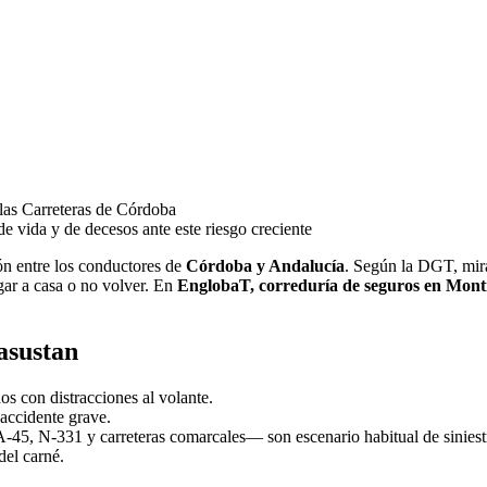
 las Carreteras de Córdoba
e vida y de decesos ante este riesgo creciente
ión entre los conductores de
Córdoba y Andalucía
. Según la DGT, mira
egar a casa o no volver. En
EnglobaT, correduría de seguros en Mont
asustan
s con distracciones al volante.
 accidente grave.
45, N-331 y carreteras comarcales— son escenario habitual de siniestr
del carné.