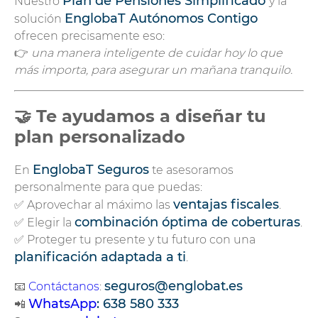
Plan de Pensiones Simplificado
Nuestro
y la
EnglobaT Autónomos Contigo
solución
ofrecen precisamente eso:
👉
una manera inteligente de cuidar hoy lo que
más importa, para asegurar un mañana tranquilo.
🤝 Te ayudamos a diseñar tu
plan personalizado
EnglobaT Seguros
En
te asesoramos
personalmente para que puedas:
ventajas fiscales
✅ Aprovechar al máximo las
.
combinación óptima de coberturas
✅ Elegir la
.
✅ Proteger tu presente y tu futuro con una
planificación adaptada a ti
.
seguros@englobat.es
📧
Contáctanos
:
WhatsApp
: 638 580 333
📲