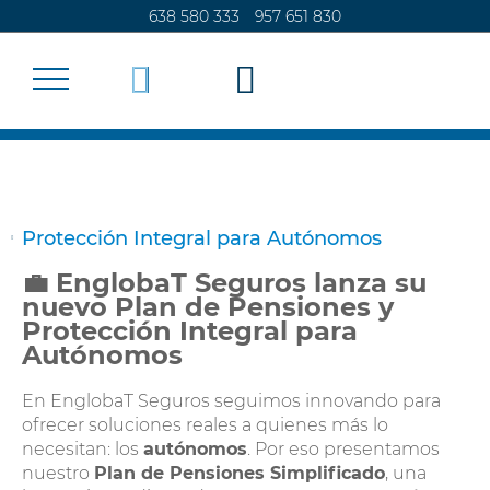
638 580 333
957 651 830
SEGUROS
Protección Integral para Autónomos
CALCULA TU SEGURO
💼 EnglobaT Seguros lanza su
nuevo Plan de Pensiones y
Protección Integral para
ADMINISTRACIÓN DE FINCAS
Autónomos
CONTACTO
En EnglobaT Seguros seguimos innovando para
ofrecer soluciones reales a quienes más lo
necesitan: los
autónomos
. Por eso presentamos
nuestro
Plan de Pensiones Simplificado
, una