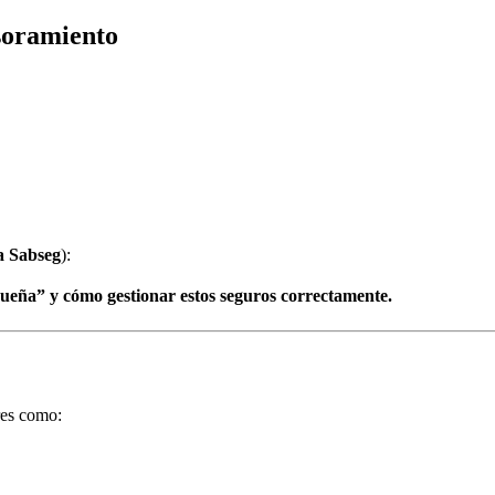
soramiento
a Sabseg
):
queña” y cómo gestionar estos seguros correctamente.
res como: