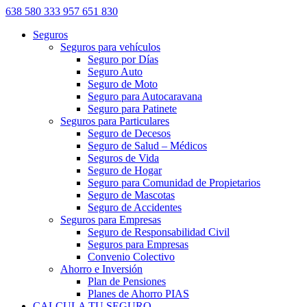
638 580 333
957 651 830
Seguros
Seguros para vehículos
Seguro por Días
Seguro Auto
Seguro de Moto
Seguro para Autocaravana
Seguro para Patinete
Seguros para Particulares
Seguro de Decesos
Seguro de Salud – Médicos
Seguros de Vida
Seguro de Hogar
Seguro para Comunidad de Propietarios
Seguro de Mascotas
Seguro de Accidentes
Seguros para Empresas
Seguro de Responsabilidad Civil
Seguros para Empresas
Convenio Colectivo
Ahorro e Inversión
Plan de Pensiones
Planes de Ahorro PIAS
CALCULA TU SEGURO