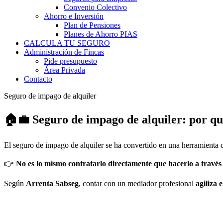
Convenio Colectivo
Ahorro e Inversión
Plan de Pensiones
Planes de Ahorro PIAS
CALCULA TU SEGURO
Administración de Fincas
Pide presupuesto
Área Privada
Contacto
Seguro de impago de alquiler
🏠💼
Seguro de impago de alquiler: por qu
El seguro de impago de alquiler se ha convertido en una herramienta c
👉
No es lo mismo contratarlo directamente que hacerlo a través
Según
Arrenta Sabseg
, contar con un mediador profesional
agiliza 
Seguro de impago de alquiler