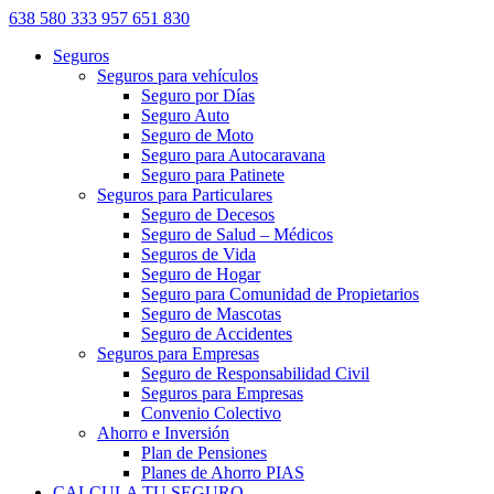
638 580 333
957 651 830
Seguros
Seguros para vehículos
Seguro por Días
Seguro Auto
Seguro de Moto
Seguro para Autocaravana
Seguro para Patinete
Seguros para Particulares
Seguro de Decesos
Seguro de Salud – Médicos
Seguros de Vida
Seguro de Hogar
Seguro para Comunidad de Propietarios
Seguro de Mascotas
Seguro de Accidentes
Seguros para Empresas
Seguro de Responsabilidad Civil
Seguros para Empresas
Convenio Colectivo
Ahorro e Inversión
Plan de Pensiones
Planes de Ahorro PIAS
CALCULA TU SEGURO