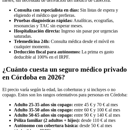
meses, sin necesidad de derivación del médico de cabecera.
Consulta con especialista en días:
Sin listas de espera y
eligiendo el médico que prefieras.
Pruebas diagnósticas rápidas:
Analíticas, ecografías,
resonancias y TAC sin esperar meses.
Hospitalización directa:
Ingreso sin pasar por urgencias
saturadas.
Telemedicina 24h:
Consulta médica desde el móvil en
cualquier momento.
Deducción fiscal para autónomos:
La prima es gasto
deducible al 100% en el IRPF.
¿Cuánto cuesta un seguro médico privado
en Córdoba en 2026?
El precio varía según la edad, las coberturas y si incluyes o no
copago. Estos son los rangos orientativos para personas en Córdoba:
Adulto 25-35 años sin copago:
entre 45 € y 70 € al mes
Adulto 35-50 años sin copago:
entre 60 € y 100 € al mes
Adulto 50-65 años sin copago:
entre 90 € y 140 € al mes
Póliza familiar (2 adultos + hijos):
desde 110 € al mes
Autónomo con cobertura básica:
desde 50 € al mes