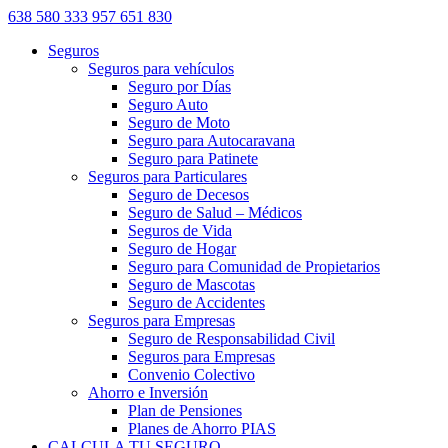
638 580 333
957 651 830
Seguros
Seguros para vehículos
Seguro por Días
Seguro Auto
Seguro de Moto
Seguro para Autocaravana
Seguro para Patinete
Seguros para Particulares
Seguro de Decesos
Seguro de Salud – Médicos
Seguros de Vida
Seguro de Hogar
Seguro para Comunidad de Propietarios
Seguro de Mascotas
Seguro de Accidentes
Seguros para Empresas
Seguro de Responsabilidad Civil
Seguros para Empresas
Convenio Colectivo
Ahorro e Inversión
Plan de Pensiones
Planes de Ahorro PIAS
CALCULA TU SEGURO