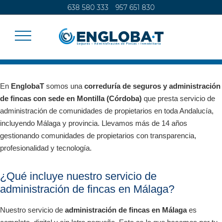
638 580 333
957 651 830
En
EnglobaT
somos una
correduría de seguros y administración
SEGUROS
de fincas con sede en Montilla (Córdoba)
que presta servicio de
administración de comunidades de propietarios en toda Andalucía,
CALCULA TU SEGURO
incluyendo Málaga y provincia. Llevamos más de 14 años
gestionando comunidades de propietarios con transparencia,
profesionalidad y tecnología.
ADMINISTRACIÓN DE FINCAS
¿Qué incluye nuestro servicio de
CONTACTO
administración de fincas en Málaga?
Nuestro servicio de
administración de fincas en Málaga
es